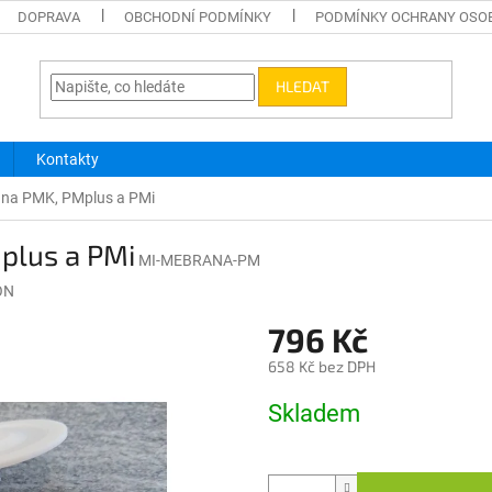
DOPRAVA
OBCHODNÍ PODMÍNKY
PODMÍNKY OCHRANY OSO
HLEDAT
Kontakty
na PMK, PMplus a PMi
plus a PMi
MI-MEBRANA-PM
ON
796 Kč
658 Kč bez DPH
Měrná
Skladem
cena: