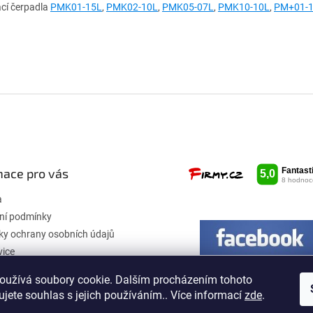
cí čerpadla
PMK01-15L
,
PMK02-10L
,
PMK05-07L
,
PMK10-10L
,
PM+01-
mace pro vás
a
ní podmínky
y ochrany osobních údajů
vice
oužívá soubory cookie. Dalším procházením tohoto
jete souhlas s jejich používáním.. Více informací
zde
.