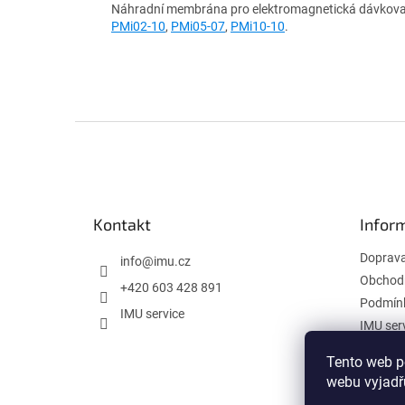
Náhradní membrána pro elektromagnetická dávkova
PMi02-10
,
PMi05-07
,
PMi10-10
.
Z
á
p
a
t
Kontakt
Infor
í
Doprav
info
@
imu.cz
Obchod
+420 603 428 891
Podmínk
IMU service
IMU ser
Tento web p
webu vyjadřu