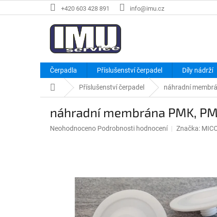
Přejít
+420 603 428 891
info@imu.cz
na
obsah
Čerpadla
Příslušenství čerpadel
Díly nádrží
Domů
Příslušenství čerpadel
náhradní membrá
náhradní membrána PMK, PM
Průměrné
Neohodnoceno
Podrobnosti hodnocení
Značka:
MIC
hodnocení
produktu
je
0,0
z
5
hvězdiček.