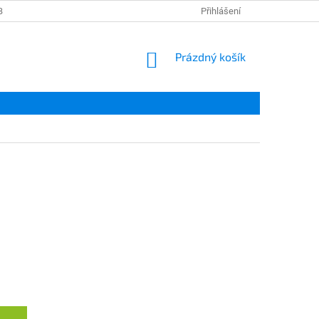
BNÍCH ÚDAJŮ
IMU SERVICE
Přihlášení
NÁKUPNÍ
Prázdný košík
KOŠÍK