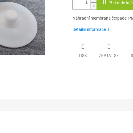
Přidat do koš
Náhradní membrána čerpadel PMK,
Detailní informace
TISK
ZEPTAT SE
S