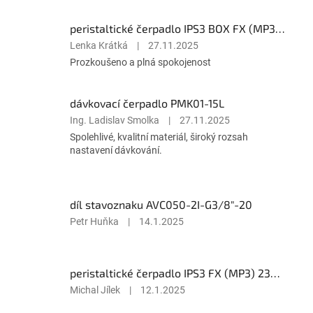
peristaltické čerpadlo IPS3 BOX FX (MP3-B) 230Vac
Hodnocení
Lenka Krátká
|
27.11.2025
produktu
Prozkoušeno a plná spokojenost
je
5
z
dávkovací čerpadlo PMK01-15L
5
Hodnocení
Ing. Ladislav Smolka
|
27.11.2025
hvězdiček.
produktu
Spolehlivé, kvalitní materiál, široký rozsah
je
nastavení dávkování.
5
z
5
hvězdiček.
díl stavoznaku AVC050-2I-G3/8"-20
Hodnocení
Petr Huňka
|
14.1.2025
produktu
je
5
peristaltické čerpadlo IPS3 FX (MP3) 230Vac
z
5
Hodnocení
Michal Jílek
|
12.1.2025
hvězdiček.
produktu