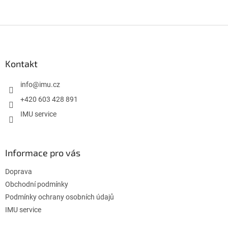
je
5
z
Z
5
á
hvězdiček.
p
a
Kontakt
t
í
info
@
imu.cz
+420 603 428 891
IMU service
Informace pro vás
Doprava
Obchodní podmínky
Podmínky ochrany osobních údajů
IMU service