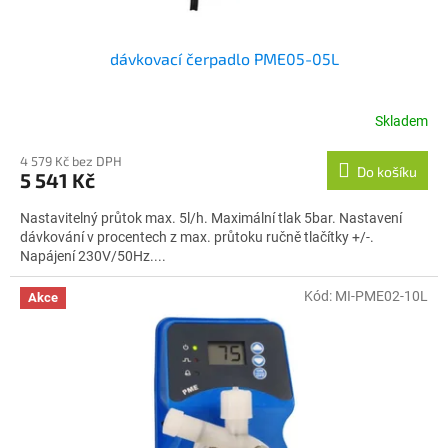
dávkovací čerpadlo PME05-05L
Skladem
Průměrné
hodnocení
4 579 Kč bez DPH
produktu
Do košíku
5 541 Kč
je
5,0
Nastavitelný průtok max. 5l/h. Maximální tlak 5bar. Nastavení
z
dávkování v procentech z max. průtoku ručně tlačítky +/-.
5
Napájení 230V/50Hz....
hvězdiček.
Kód:
MI-PME02-10L
Akce