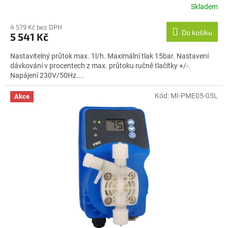
Skladem
4 579 Kč bez DPH
Do košíku
5 541 Kč
Nastavitelný průtok max. 1l/h. Maximální tlak 15bar. Nastavení
dávkování v procentech z max. průtoku ručně tlačítky +/-.
Napájení 230V/50Hz....
Kód:
MI-PME05-05L
Akce