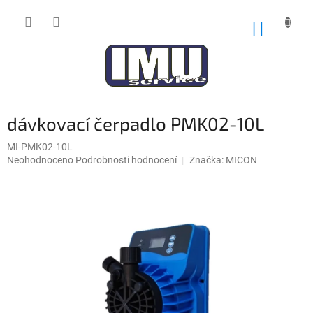
Přejít
na
NÁKUP
obsah
KOŠÍK
dávkovací čerpadlo PMK02-10L
MI-PMK02-10L
Průměrné
Neohodnoceno
Podrobnosti hodnocení
Značka:
MICON
hodnocení
produktu
je
0,0
z
5
hvězdiček.