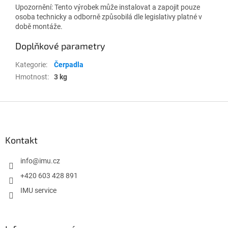
Upozornění: Tento výrobek může instalovat a zapojit pouze
osoba technicky a odborně způsobilá dle legislativy platné v
době montáže.
Doplňkové parametry
Kategorie
:
Čerpadla
Hmotnost
:
3 kg
Z
á
p
a
Kontakt
t
í
info
@
imu.cz
+420 603 428 891
IMU service