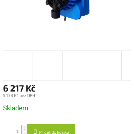
6 217 Kč
5 138 Kč bez DPH
Měrná
Skladem
cena:
Přidat do košíku