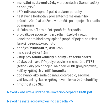
manuální nastavení dávky
v procentech výkonu tlačítky
nahoru/dolů
LED indikace zapnutí, pulsů a alarm poruchy
nastavená hodnota v procentech z maximálního
průtoku zůstává uložena v paměti i po odpojení čerpadla
od napájení
tlačítko on/off pro ruční spouštění čerpadla
pro dálkové spouštění čerpadla může být využit
konektor pro hladinový spínač (např. připojení na relé s
funkcí rozepnuto/sepnuto)
napájení
230V/50Hz
, krytí
IP65
max. sací výška
1,5m
vstup pro
sondu kontroly hladiny
v zásobní nádrži
dávkovací hlava
PP
(polypropylen), membrána
PTFE
(teflon), díly pro připojení na hadičku
PP
(polypropylen),
kuličky zpětných ventilů
keramika
dodáváno jako sada obsahující čerpadlo, sací koš,
vstřikovací trysku se zpětným ventilem a 2+2m hadičky
hmotnost cca
3kg
Návod k obsluze a údržbě dávkovacího čerpadla PMK.pdf
Návod na instalaci dávkovacího čerpadla PM