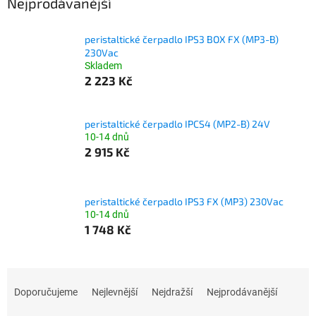
Nejprodávanější
peristaltické čerpadlo IPS3 BOX FX (MP3-B)
230Vac
Skladem
2 223 Kč
peristaltické čerpadlo IPCS4 (MP2-B) 24V
10-14 dnů
2 915 Kč
peristaltické čerpadlo IPS3 FX (MP3) 230Vac
10-14 dnů
1 748 Kč
Ř
a
Doporučujeme
Nejlevnější
Nejdražší
Nejprodávanější
z