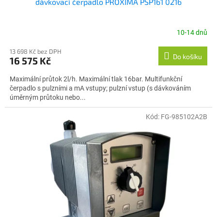
dávkovací čerpadlo PROXIMA PSP161 0216
10-14 dnů
13 698 Kč bez DPH
Do košíku
16 575 Kč
Maximální průtok 2l/h. Maximální tlak 16bar. Multifunkční
čerpadlo s pulzními a mA vstupy; pulzní vstup (s dávkováním
úměrným průtoku nebo...
Kód:
FG-985102A2B