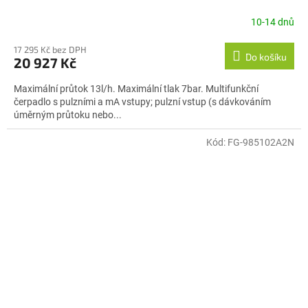
10-14 dnů
17 295 Kč bez DPH
Do košíku
20 927 Kč
Maximální průtok 13l/h. Maximální tlak 7bar. Multifunkční
čerpadlo s pulzními a mA vstupy; pulzní vstup (s dávkováním
úměrným průtoku nebo...
Kód:
FG-985102A2N