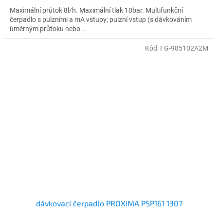
Maximální průtok 8l/h. Maximální tlak 10bar. Multifunkční
čerpadlo s pulzními a mA vstupy; pulzní vstup (s dávkováním
úměrným průtoku nebo...
Kód:
FG-985102A2M
dávkovací čerpadlo PROXIMA PSP161 1307