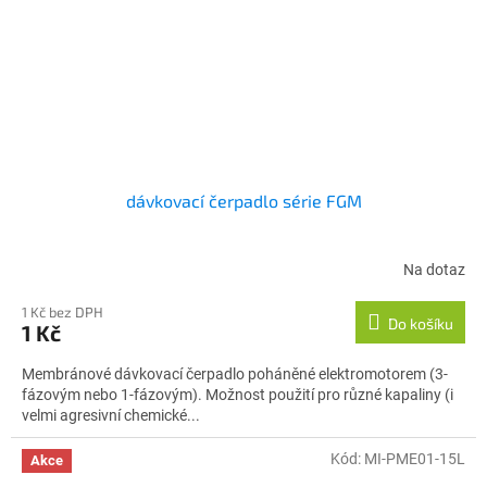
dávkovací čerpadlo série FGM
Na dotaz
1 Kč bez DPH
Do košíku
1 Kč
Membránové dávkovací čerpadlo poháněné elektromotorem (3-
fázovým nebo 1-fázovým). Možnost použití pro různé kapaliny (i
velmi agresivní chemické...
Kód:
MI-PME01-15L
Akce