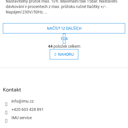
Nastavitelný průtok max. 1l/h. Maximální tlak 15bar. Nastavení
dávkování v procentech z max. průtoku ručně tlačítky +/-.
Napájení 230V/50Hz....
NAČÍST 12 DALŠÍCH
S
1
4
t
O
r
44
položek celkem
v
á
l
NAHORU
n
á
k
d
o
v
Z
a
á
c
á
n
í
p
í
p
a
Kontakt
r
t
v
í
info
@
imu.cz
k
y
+420 603 428 891
v
IMU service
ý
p