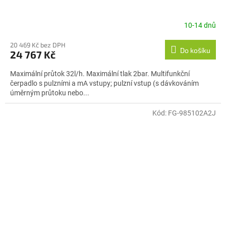
10-14 dnů
20 469 Kč bez DPH
Do košíku
24 767 Kč
Maximální průtok 32l/h. Maximální tlak 2bar. Multifunkční
čerpadlo s pulzními a mA vstupy; pulzní vstup (s dávkováním
úměrným průtoku nebo...
Kód:
FG-985102A2J