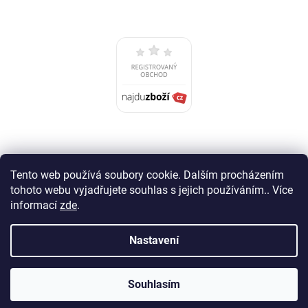
Tento web používá soubory cookie. Dalším procházením
tohoto webu vyjadřujete souhlas s jejich používáním.. Více
informací
zde
.
Nastavení
Vytvořil Shoptet
Souhlasím
Copyright 2026
IMU service
. Všechna práva vyhrazena.