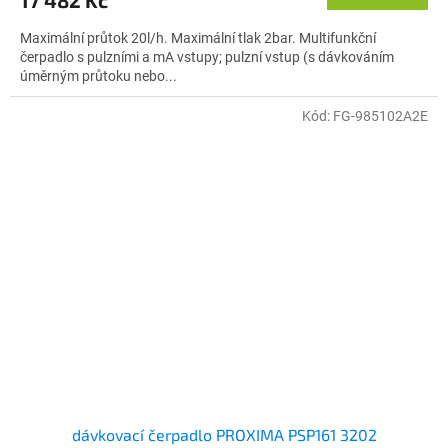
17 482 Kč
Maximální průtok 20l/h. Maximální tlak 2bar. Multifunkční
čerpadlo s pulzními a mA vstupy; pulzní vstup (s dávkováním
úměrným průtoku nebo...
Kód:
FG-985102A2E
dávkovací čerpadlo PROXIMA PSP161 3202