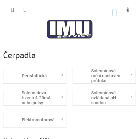
Přejít
na
NÁKUP
obsah
KOŠÍK
Čerpadla
Solenoidová -
Peristaltická
ruční nastavení
průtoku
Solenoidová -
Solenoidová -
řízená 4-20mA
ovládaná pH
nebo pulsy
sondou
průtokoměru
Elektromotorová