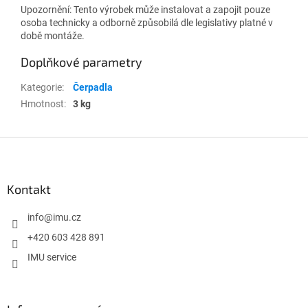
Upozornění: Tento výrobek může instalovat a zapojit pouze
osoba technicky a odborně způsobilá dle legislativy platné v
době montáže.
Doplňkové parametry
Kategorie
:
Čerpadla
Hmotnost
:
3 kg
Z
á
p
a
Kontakt
t
í
info
@
imu.cz
+420 603 428 891
IMU service