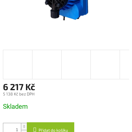
6 217 Kč
5 138 Kč bez DPH
Měrná
Skladem
cena:
Přidat do košíku