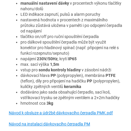
manuální nastavení dávky
v procentech výkonu tlačítky
nahoru/dolů
LED indikace zapnutí, pulsů a alarm poruchy
nastavená hodnota v procentech z maximálního
průtoku zůstává uložena v paměti i po odpojení čerpadla
od napájení
tlačítko on/off pro ruční spouštění čerpadla
pro dálkové spouštění čerpadla může být využit
konektor pro hladinový spínač (např. připojení na relé s
funkcí rozepnuto/sepnuto)
napájení
230V/50Hz
, krytí
IP65
max. sací výška
1,5m
vstup pro
sondu kontroly hladiny
v zásobní nádrži
dávkovací hlava
PP
(polypropylen), membrána
PTFE
(teflon), díly pro připojení na hadičku
PP
(polypropylen),
kuličky zpětných ventilů
keramika
dodáváno jako sada obsahující čerpadlo, sací koš,
vstřikovací trysku se zpětným ventilem a 2+2m hadičky
hmotnost cca
3kg
Návod k obsluze a údržbě dávkovacího čerpadla PMK.pdf
Návod na instalaci dávkovacího čerpadla PM