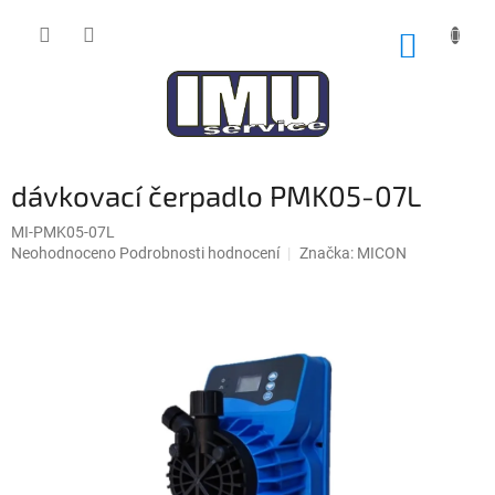
Přejít
na
NÁKUP
obsah
KOŠÍK
dávkovací čerpadlo PMK05-07L
MI-PMK05-07L
Průměrné
Neohodnoceno
Podrobnosti hodnocení
Značka:
MICON
hodnocení
produktu
je
0,0
z
5
hvězdiček.