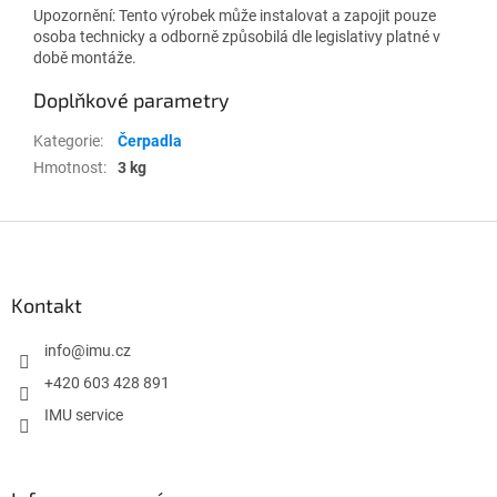
Upozornění: Tento výrobek může instalovat a zapojit pouze
osoba technicky a odborně způsobilá dle legislativy platné v
době montáže.
Doplňkové parametry
Kategorie
:
Čerpadla
Hmotnost
:
3 kg
Z
á
p
a
Kontakt
t
í
info
@
imu.cz
+420 603 428 891
IMU service