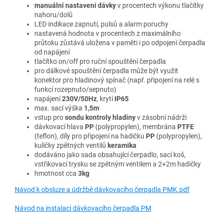
manuální nastavení dávky
v procentech výkonu tlačítky
nahoru/dolů
LED indikace zapnutí, pulsů a alarm poruchy
nastavená hodnota v procentech z maximálního
průtoku zůstává uložena v paměti i po odpojení čerpadla
od napájení
tlačítko on/off pro ruční spouštění čerpadla
pro dálkové spouštění čerpadla může být využit
konektor pro hladinový spínač (např. připojení na relé s
funkcí rozepnuto/sepnuto)
napájení
230V/50Hz
, krytí
IP65
max. sací výška
1,5m
vstup pro
sondu kontroly hladiny
v zásobní nádrži
dávkovací hlava
PP
(polypropylen), membrána
PTFE
(teflon), díly pro připojení na hadičku
PP
(polypropylen),
kuličky zpětných ventilů
keramika
dodáváno jako sada obsahující čerpadlo, sací koš,
vstřikovací trysku se zpětným ventilem a 2+2m hadičky
hmotnost cca
3kg
Návod k obsluze a údržbě dávkovacího čerpadla PMK.pdf
Návod na instalaci dávkovacího čerpadla PM