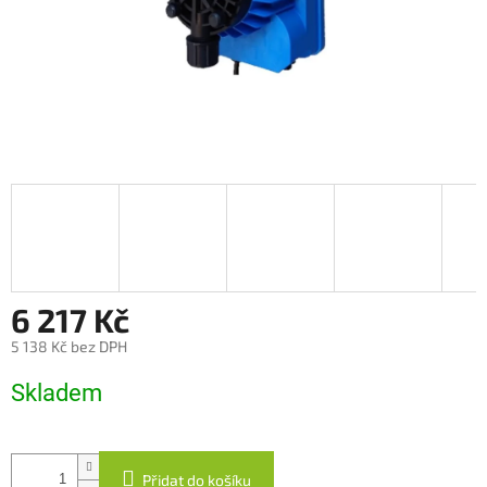
6 217 Kč
5 138 Kč bez DPH
Měrná
Skladem
cena:
Přidat do košíku