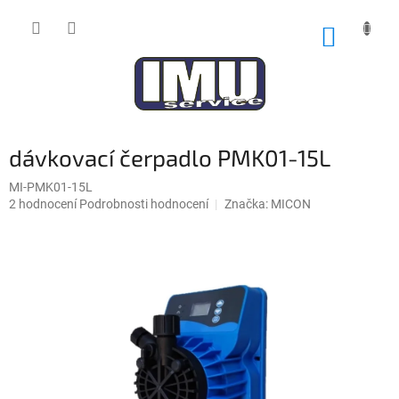
Přejít
na
NÁKUP
obsah
KOŠÍK
dávkovací čerpadlo PMK01-15L
MI-PMK01-15L
Průměrné
2 hodnocení
Podrobnosti hodnocení
Značka:
MICON
hodnocení
produktu
je
5,0
z
5
hvězdiček.