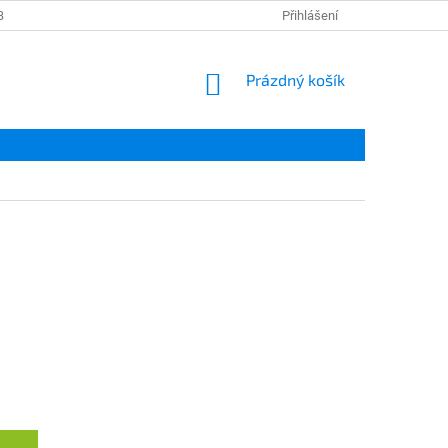
BNÍCH ÚDAJŮ
IMU SERVICE
Přihlášení
NÁKUPNÍ
Prázdný košík
KOŠÍK