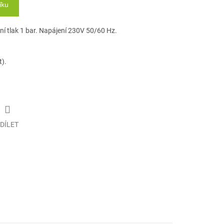
íku
ní tlak 1 bar. Napájení 230V 50/60 Hz.
t).
DÍLET