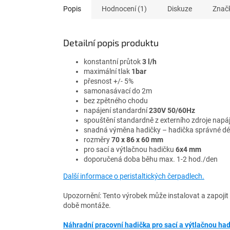
Popis
Hodnocení (1)
Diskuze
Znač
Detailní popis produktu
konstantní průtok
3 l/h
maximální tlak
1bar
přesnost +/- 5%
samonasávací do 2m
bez zpětného chodu
napájení standardní
230V 50/60Hz
spouštění standardně z externího zdroje napáj
snadná výměna hadičky – hadička správné dél
rozměry
70
x 86 x 60 mm
pro sací a výtlačnou hadičku
6x4 mm
doporučená doba běhu max. 1-2 hod./den
Další informace o peristaltických čerpadlech.
Upozornění: Tento výrobek může instalovat a zapojit 
době montáže.
Náhradní pracovní hadička pro sací a výtlačnou h