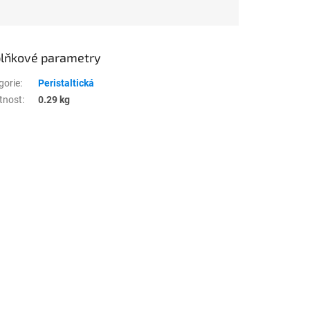
lňkové parametry
gorie
:
Peristaltická
tnost
:
0.29 kg