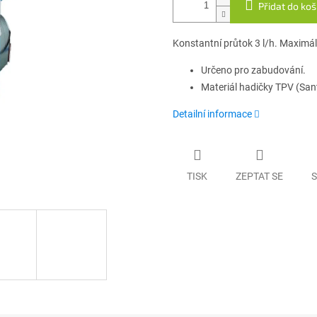
Přidat do koš
Konstantní průtok 3 l/h. Maximál
Určeno pro zabudování.
Materiál hadičky TPV (San
Detailní informace
TISK
ZEPTAT SE
S