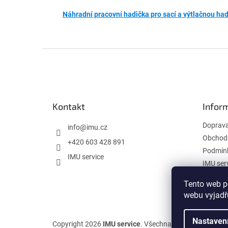
Náhradní pracovní hadička pro sací a výtlačnou h
Z
á
p
a
t
Kontakt
Infor
í
Doprav
info
@
imu.cz
Obchod
+420 603 428 891
Podmínk
IMU service
IMU ser
Tento web p
webu vyjadřu
Nastaven
Copyright 2026
IMU service
. Všechna práva vyhrazena.