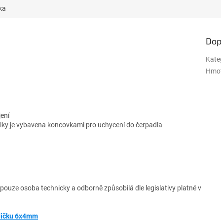
ka
Dop
Kate
Hmo
ení
ky je vybavena koncovkami pro uchycení do čerpadla
pouze osoba technicky a odborně způsobilá dle legislativy platné v
adičku 6x4mm