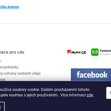
adičku 8x6mm
mace pro vás
a
ní podmínky
y ochrany osobních údajů
vice
oužívá soubory cookie. Dalším procházením tohoto
jete souhlas s jejich používáním.. Více informací
zde
.
í