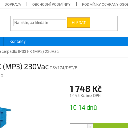
DOPRAVA
OBCHODNÍ PODMÍNKY
PODMÍNKY OCHRANY OSO
HLEDAT
Kontakty
ké čerpadlo IPS3 FX (MP3) 230Vac
FX (MP3) 230Vac
T-SV174/DET/F
GO
1 748 Kč
1 445 Kč bez DPH
Měrná
10-14 dnů
cena: