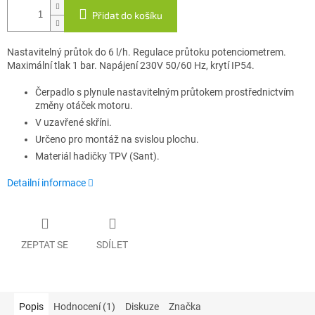
Přidat do košíku
Nastavitelný průtok do 6 l/h. Regulace průtoku potenciometrem.
Maximální tlak 1 bar. Napájení 230V 50/60 Hz, krytí IP54.
Čerpadlo s plynule nastavitelným průtokem prostřednictvím
změny otáček motoru.
V uzavřené skříni.
Určeno pro montáž na svislou plochu.
Materiál hadičky TPV (Sant).
Detailní informace
ZEPTAT SE
SDÍLET
Popis
Hodnocení (1)
Diskuze
Značka