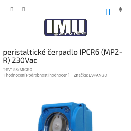
Přejít
na
NÁKUP
obsah
KOŠÍK
peristaltické čerpadlo IPCR6 (MP2-
R) 230Vac
T-SV153/MICRO
Průměrné
1 hodnocení
Podrobnosti hodnocení
Značka:
ESPANGO
hodnocení
produktu
je
5,0
z
5
hvězdiček.