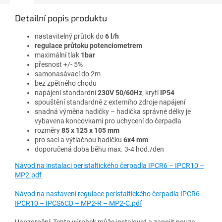
Detailní popis produktu
nastavitelný průtok do
6 l/h
regulace průtoku potenciometrem
maximální tlak
1bar
přesnost +/- 5%
samonasávací do 2m
bez zpětného chodu
napájení standardní
230V 50/60Hz
, krytí
IP54
spouštění standardně z externího zdroje napájení
snadná výměna hadičky – hadička správné délky je
vybavena koncovkami pro uchycení do čerpadla
rozměry
85 x 125 x 105 mm
pro sací a výtlačnou hadičku
6x4 mm
doporučená doba běhu max. 3-4 hod./den
Návod na instalaci peristaltického čerpadla IPCR6 – IPCR10 –
MP2.pdf
Návod na nastavení regulace peristaltického čerpadla IPCR6 –
IPCR10 – IPCS6CD – MP2-R – MP2-C.pdf
Upozornění: Tento výrobek může instalovat a zapojit pouze