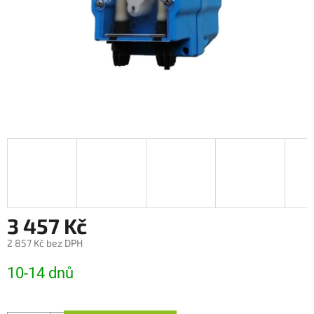
3 457 Kč
2 857 Kč bez DPH
Měrná
10-14 dnů
cena: