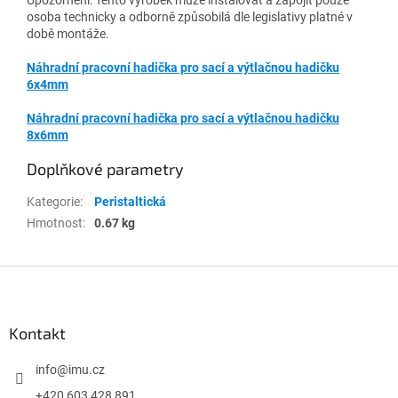
osoba technicky a odborně způsobilá dle legislativy platné v
době montáže.
Náhradní pracovní hadička pro sací a výtlačnou hadičku
6x4mm
Náhradní pracovní hadička pro sací a výtlačnou hadičku
8x6mm
Doplňkové parametry
Kategorie
:
Peristaltická
Hmotnost
:
0.67 kg
Z
á
p
a
Kontakt
t
í
info
@
imu.cz
+420 603 428 891