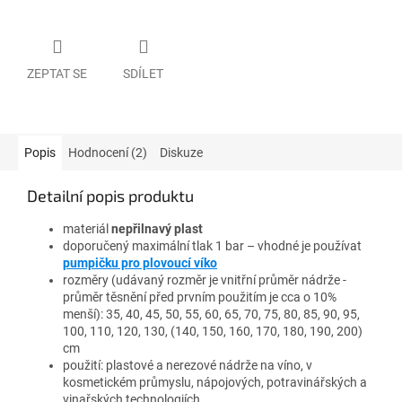
ZEPTAT SE
SDÍLET
Popis
Hodnocení (2)
Diskuze
Detailní popis produktu
materiál
nepřilnavý plast
doporučený maximální tlak 1 bar – vhodné je používat
pumpičku pro plovoucí víko
rozměry (udávaný rozměr je vnitřní průměr nádrže -
průměr těsnění před prvním použitím je cca o 10%
menší): 35, 40, 45, 50, 55, 60, 65, 70, 75, 80, 85, 90, 95,
100, 110, 120, 130, (140, 150, 160, 170, 180, 190, 200)
cm
použití: plastové a nerezové nádrže na víno, v
kosmetickém průmyslu, nápojových, potravinářských a
vinařských technologiích