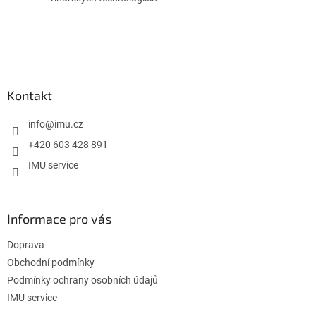
Z
á
p
a
Kontakt
t
í
info
@
imu.cz
+420 603 428 891
IMU service
Informace pro vás
Doprava
Obchodní podmínky
Podmínky ochrany osobních údajů
IMU service