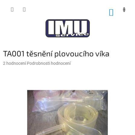
Přejít
na
NÁKUP
obsah
KOŠÍK
TA001 těsnění plovoucího víka
Průměrné
2 hodnocení
Podrobnosti hodnocení
hodnocení
produktu
je
5,0
z
5
hvězdiček.