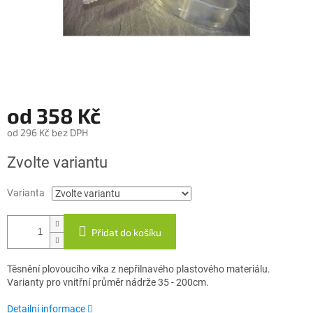
od
358 Kč
od
296 Kč
bez DPH
Měrná
Zvolte variantu
cena:
Varianta
Přidat do košíku
Těsnění plovoucího víka z nepřilnavého plastového materiálu.
Varianty pro vnitřní průměr nádrže 35 - 200cm.
Detailní informace