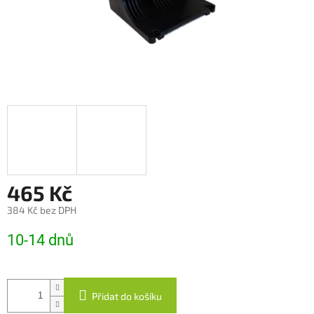
465 Kč
384 Kč bez DPH
Měrná
10-14 dnů
cena:
Přidat do košíku