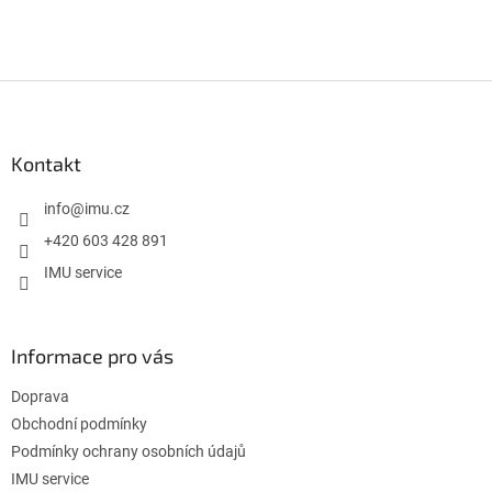
Z
á
p
a
Kontakt
t
í
info
@
imu.cz
+420 603 428 891
IMU service
Informace pro vás
Doprava
Obchodní podmínky
Podmínky ochrany osobních údajů
IMU service