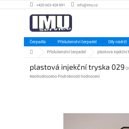
Přejít
+420 603 428 891
info@imu.cz
na
obsah
Čerpadla
Příslušenství čerpadel
Díly nádrží
Domů
Příslušenství čerpadel
plastová injekční
plastová injekční tryska 029
O
Průměrné
Neohodnoceno
Podrobnosti hodnocení
hodnocení
produktu
je
0,0
z
5
hvězdiček.