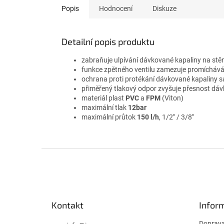
Popis
Hodnocení
Diskuze
Detailní popis produktu
zabraňuje ulpívání dávkované kapaliny na st
funkce zpětného ventilu zamezuje promíchává
ochrana proti protékání dávkované kapaliny
přiměřený tlakový odpor zvyšuje přesnost dá
materiál plast
PVC
a
FPM
(Viton)
maximální tlak
12bar
maximální průtok
150 l/h
, 1/2″ / 3/8″
Z
á
p
a
t
Kontakt
Infor
í
Doprav