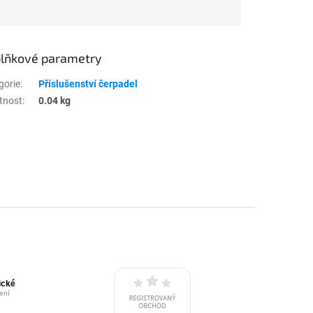
lňkové parametry
gorie
:
Příslušenství čerpadel
tnost
:
0.04 kg