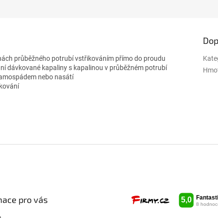
Dop
ěnách průběžného potrubí vstřikováním přímo do proudu
Kate
ní dávkované kapaliny s kapalinou v průběžném potrubí
Hmo
 samospádem nebo nasátí
vkování
mace pro vás
a