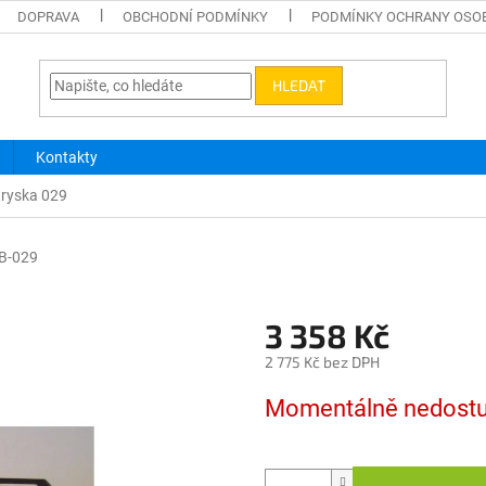
DOPRAVA
OBCHODNÍ PODMÍNKY
PODMÍNKY OCHRANY OSO
HLEDAT
Kontakty
 tryska 029
B-029
3 358 Kč
2 775 Kč bez DPH
Měrná
Momentálně nedost
cena: