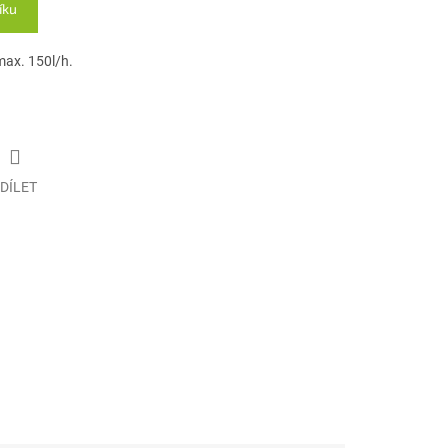
íku
max. 150l/h.
DÍLET