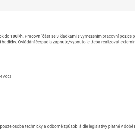
tok do
100l/h
. Pracovní část se 3 kladkami s vymezením pracovní pozice p
hadičky. Ovládání čerpadla zapnuto/vypnuto je třeba realizovat extern
24Vdc)
 pouze osoba technicky a odborně způsobilá dle legislativy platné v době