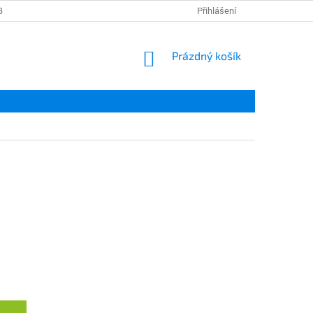
BNÍCH ÚDAJŮ
IMU SERVICE
Přihlášení
NÁKUPNÍ
Prázdný košík
KOŠÍK