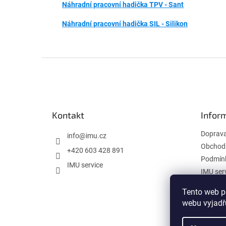
Náhradní pracovní hadička TPV - Sant
Náhradní pracovní hadička SIL - Silikon
Z
á
p
a
t
Kontakt
Infor
í
Doprav
info
@
imu.cz
Obchod
+420 603 428 891
Podmínk
IMU service
IMU ser
Tento web p
webu vyjadřu