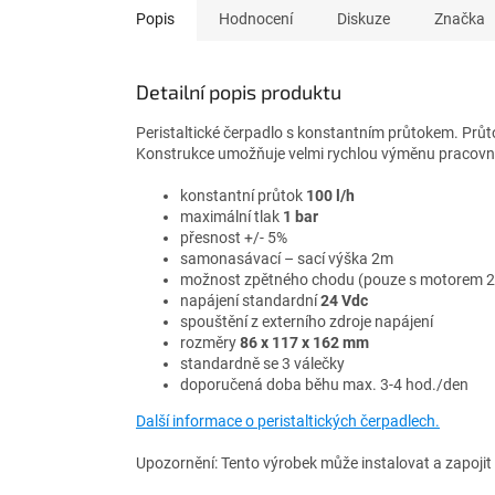
Popis
Hodnocení
Diskuze
Značka
Detailní popis produktu
Peristaltické čerpadlo s konstantním průtokem. Prů
Konstrukce umožňuje velmi rychlou výměnu pracovní 
konstantní průtok
100 l/h
maximální tlak
1 bar
přesnost +/- 5%
samonasávací – sací výška 2m
možnost zpětného chodu (pouze s motorem 
napájení standardní
24 Vdc
spouštění z externího zdroje napájení
rozměry
86 x 117 x 162 mm
standardně se 3 válečky
doporučená doba běhu max. 3-4 hod./den
Další informace o peristaltických čerpadlech.
Upozornění: Tento výrobek může instalovat a zapojit