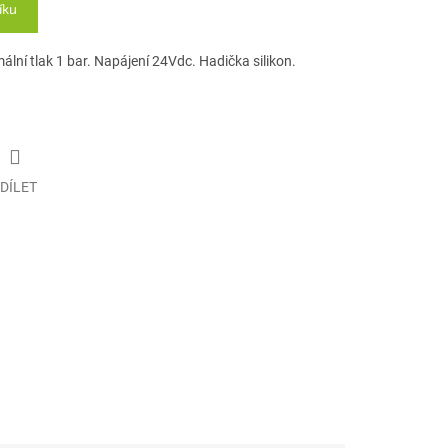
íku
lní tlak 1 bar. Napájení 24Vdc. Hadička silikon.
DÍLET