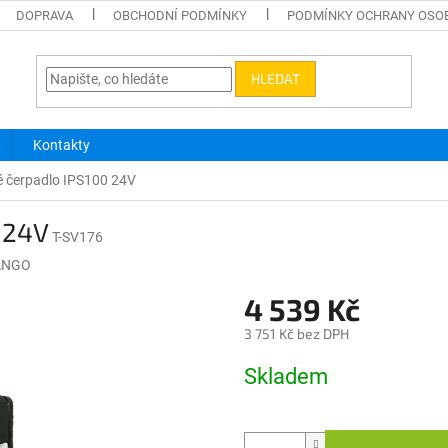
DOPRAVA
OBCHODNÍ PODMÍNKY
PODMÍNKY OCHRANY OSO
HLEDAT
Kontakty
ké čerpadlo IPS100 24V
0 24V
T-SV176
ANGO
4 539 Kč
3 751 Kč bez DPH
Měrná
Skladem
cena: