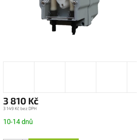
3 810 Kč
3 149 Kč bez DPH
Měrná
10-14 dnů
cena: