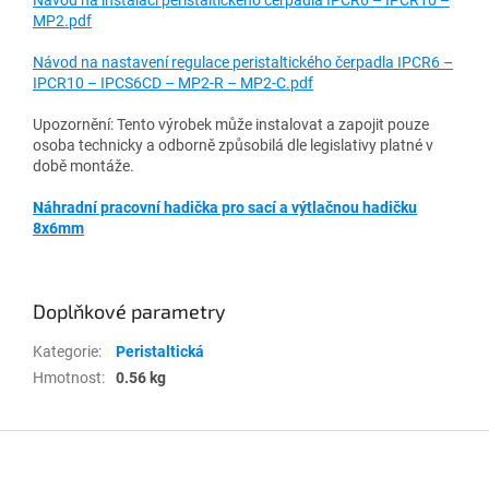
MP2.pdf
Návod na nastavení regulace peristaltického čerpadla IPCR6 –
IPCR10 – IPCS6CD – MP2-R – MP2-C.pdf
Upozornění: Tento výrobek může instalovat a zapojit pouze
osoba technicky a odborně způsobilá dle legislativy platné v
době montáže.
Náhradní pracovní hadička pro sací a výtlačnou hadičku
8x6mm
Doplňkové parametry
Kategorie
:
Peristaltická
Hmotnost
:
0.56 kg
Z
á
p