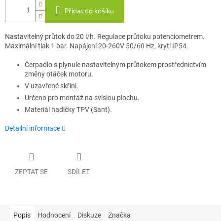
Přidat do košíku
Nastavitelný průtok do 20 l/h. Regulace průtoku potenciometrem.
Maximální tlak 1 bar. Napájení 20-260V 50/60 Hz, krytí IP54.
Čerpadlo s plynule nastavitelným průtokem prostřednictvím
změny otáček motoru.
V uzavřené skříni.
Určeno pro montáž na svislou plochu.
Materiál hadičky TPV (Sant).
Detailní informace
ZEPTAT SE
SDÍLET
Popis
Hodnocení
Diskuze
Značka