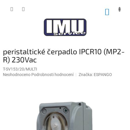
Přejít
na
NÁKUP
obsah
KOŠÍK
peristaltické čerpadlo IPCR10 (MP2-
R) 230Vac
T-SV153/20/MULTI
Průměrné
Neohodnoceno
Podrobnosti hodnocení
Značka:
ESPANGO
hodnocení
produktu
je
0,0
z
5
hvězdiček.