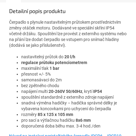
Detailní popis produktu
Čerpadlo s plynule nastavitelným průtokem prostřednictvím
změny otáček motoru. Dodávané ve speciální skříni IP54
včetně držáku. Spouštění lze provést z externího systému nebo
na přání lze dodat čerpadlo se vstupem pro snímač hladiny
(dodává se jako příslušenství).
nastavitelný průtok do
20 l/h
regulace průtoku potenciometrem
maximální tlak
1 bar
přesnost +/- 5%
samonasávací do 2m
bez zpětného chodu
napájení multi
20-260V 50/60Hz
, krytí
IP54
spouštění standardně z externího zdroje napájení
snadná výměna hadičky – hadička správné délky je
vybavena koncovkami pro uchycení do čerpadla
rozměry
85 x 125 x 105 mm
pro sací a výtlačnou hadičku
8x6 mm
doporučená doba běhu max. 3-4 hod./den
Návod na instalaci peristaltického čerpadla IPCR6 – IPCR10 –