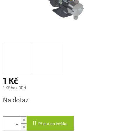
1 Kč
1 Kč bez DPH
Měrná
Na dotaz
cena:
Přidat do košíku