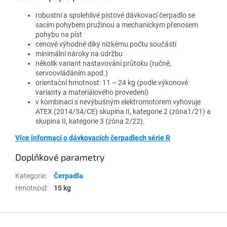
robustní a spolehlivé pístové dávkovací čerpadlo se
sacím pohybem pružinou a mechanickým přenosem
pohybu na píst
cenově výhodné díky nízkému počtu součástí
minimální nároky na údržbu
několik variant nastavování průtoku (ručně,
servoovládáním apod.)
orientační hmotnost: 11 – 24 kg (podle výkonové
varianty a materiálového provedení)
v kombinaci s nevýbušným elektromotorem vyhovuje
ATEX (2014/34/CE) skupina II, kategorie 2 (zóna1/21) a
skupina II, kategorie 3 (zóna 2/22).
Více informací o dávkovacích čerpadlech série R
Doplňkové parametry
Kategorie
:
Čerpadla
Hmotnost
:
15 kg
Z