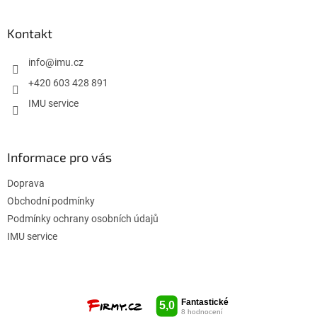
á
p
a
Kontakt
t
í
info
@
imu.cz
+420 603 428 891
IMU service
Informace pro vás
Doprava
Obchodní podmínky
Podmínky ochrany osobních údajů
IMU service