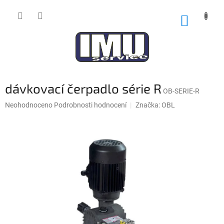
Přejít
na
NÁKUP
obsah
KOŠÍK
dávkovací čerpadlo série R
OB-SERIE-R
Průměrné
Neohodnoceno
Podrobnosti hodnocení
Značka:
OBL
hodnocení
produktu
je
0,0
z
5
hvězdiček.