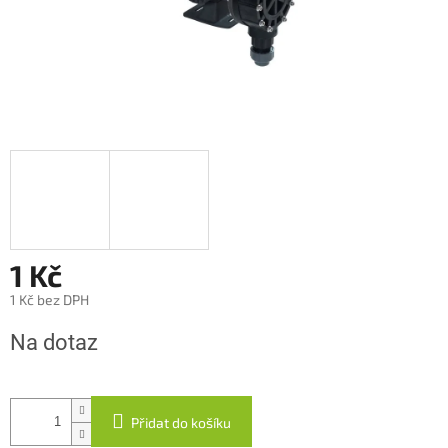
1 Kč
1 Kč bez DPH
Měrná
Na dotaz
cena:
Přidat do košíku