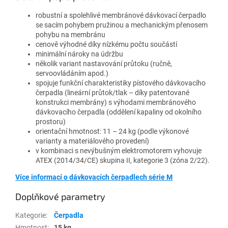
robustní a spolehlivé membránové dávkovací čerpadlo
se sacím pohybem pružinou a mechanickým přenosem
pohybu na membránu
cenově výhodné díky nízkému počtu součástí
minimální nároky na údržbu
několik variant nastavování průtoku (ručně,
servoovládáním apod.)
spojuje funkční charakteristiky pístového dávkovacího
čerpadla (lineární průtok/tlak – díky patentované
konstrukci membrány) s výhodami membránového
dávkovacího čerpadla (oddělení kapaliny od okolního
prostoru)
orientační hmotnost: 11 – 24 kg (podle výkonové
varianty a materiálového provedení)
v kombinaci s nevýbušným elektromotorem vyhovuje
ATEX (2014/34/CE) skupina II, kategorie 3 (zóna 2/22).
Více informací o dávkovacích čerpadlech série M
Doplňkové parametry
Kategorie
:
Čerpadla
Hmotnost
:
15 kg