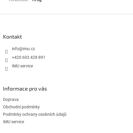
Z
á
p
a
Kontakt
t
í
info
@
imu.cz
+420 603 428 891
IMU service
Informace pro vás
Doprava
Obchodní podmínky
Podmínky ochrany osobních údajů
IMU service