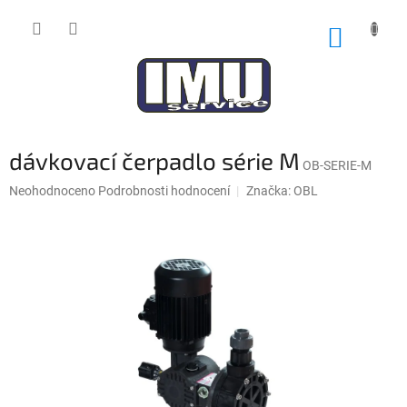
Přejít
na
NÁKUP
obsah
KOŠÍK
dávkovací čerpadlo série M
OB-SERIE-M
Průměrné
Neohodnoceno
Podrobnosti hodnocení
Značka:
OBL
hodnocení
produktu
je
0,0
z
5
hvězdiček.